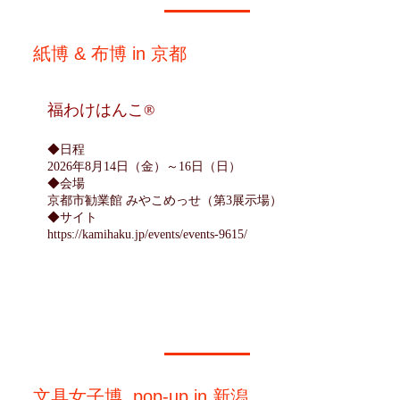
紙博 & 布博 in 京都
​福わけはんこ®
◆日程
2026年8月14日（金）～16日（日）
​◆会場
京都市勧業館 みやこめっせ（第3展示場）
◆サイト
https://kamihaku.jp/events/events-9615/
文具女子博 pop-up in 新潟