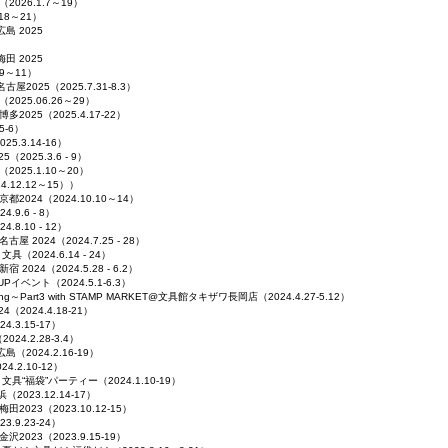
026.1.7～19）
18～21）
広島 2025
梅田 2025
.9～11）
名古屋2025（2025.7.31-8.3）
025.06.26～29）
 博多2025（2025.4.17-22）
5-6）
025.3.14-16）
（2025.3.6 - 9）
025.1.10～20）
.12.12～15））
 京都2024（2024.10.10～14）
4.9.6 - 8）
4.8.10 - 12）
 名古屋 2024（
2024.7.25 - 28）
（2024.6.14 - 24）
新宿 2024（2024.5.28 - 6.2）
-UPイベント（
2024.5.1-6.3）
k Ring～Part3 with STAMP MARKET@文具館タキザワ長岡店
（
2024.4.27-5.12）
4（2024.4.18-21）
24.3.15-17）
24.2.28-3.4）
広島（2024.2.16-19）
24.2.10-12）
具“福袋”パーティー（2024.1.10-19）
（2023.12.14-17）
梅田2023（2023.10.12-15）
23.9.23-24）
金沢2023（2023.9.15-19）