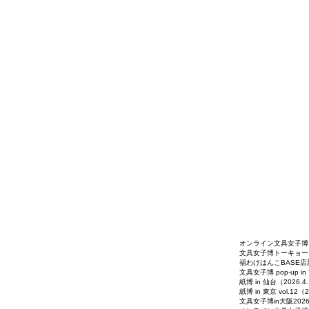
オンライン文具女子博（2
文具女子博トーキョー（2
福わけはんこBASE店新
​文具女子博 pop-up in
紙博 in 仙台（2026.4.
紙博 in 東京 vol.12（2
文具女子博in大阪2026