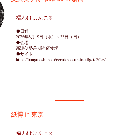
​福わけはんこ®
◆日程
2026年8月19日（水）～23日（日）
​◆会場
新潟伊勢丹 6階 催物場
◆サイト
https://bungujoshi.com/event/pop-up-in-niigata2026/
紙博 in 東京
​福わけはんこ®